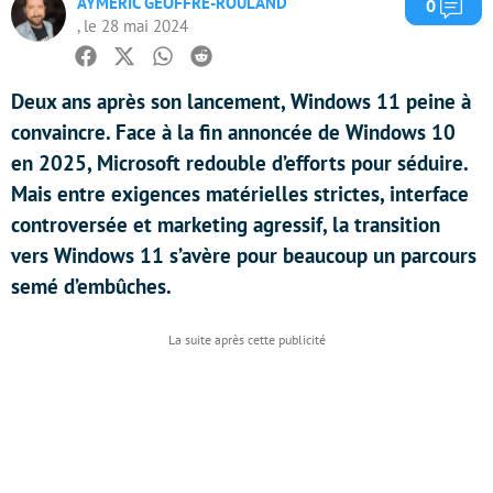
AYMERIC GEOFFRE-ROULAND
Com
0
, le 28 mai 2024
Facebook
Twitter
Whatsapp
Reddit
Deux ans après son lancement, Windows 11 peine à
convaincre. Face à la fin annoncée de Windows 10
en 2025, Microsoft redouble d’efforts pour séduire.
Mais entre exigences matérielles strictes, interface
controversée et marketing agressif, la transition
vers Windows 11 s’avère pour beaucoup un parcours
semé d’embûches.