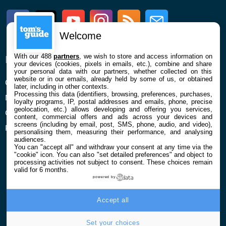
Facebook
Twitter
Youtube
Instagram
RSS
Newsletter
Welcome
With our 488
partners
, we wish to store and access information on
ENTREPRISE
À PROPOS
your devices (cookies, pixels in emails, etc.), combine and share
your personal data with our partners, whether collected on this
website or in our emails, already held by some of us, or obtained
Qui sommes nous
La rédaction
later, including in other contexts.
Processing this data (identifiers, browsing, preferences, purchases,
Mentions légales et CGU
Contact
loyalty programs, IP, postal addresses and emails, phone, precise
geolocation, etc.) allows developing and offering you services,
Confidentialité et Cookies
content, commercial offers and ads across your devices and
screens (including by email, post, SMS, phone, audio, and video),
Préférences cookies
personalising them, measuring their performance, and analysing
audiences.
You can "accept all" and withdraw your consent at any time via the
"cookie" icon
. You can also "set detailed preferences" and object to
processing activities not subject to consent. These choices remain
valid for 6 months.
powered by
© 2026 Galaxie Media Tous droits réservés
Accept all
Set your choices