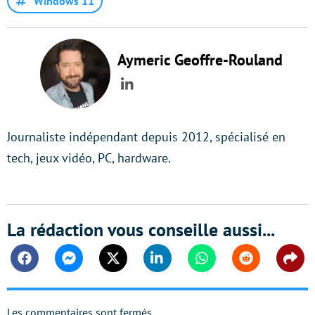
Windows 11
Aymeric Geoffre-Rouland
LinkedIn
Journaliste indépendant depuis 2012, spécialisé en
tech, jeux vidéo, PC, hardware.
La rédaction vous conseille aussi...
Facebook
Messenger
Twitter
Linkedin
Whatsapp
Reddit
Shar
Les commentaires sont fermés.