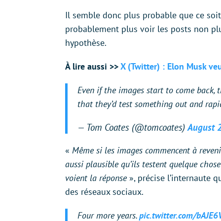
Il semble donc plus probable que ce soi
probablement plus voir les posts non pl
hypothèse.
À lire aussi >>
X (Twitter) : Elon Musk v
Even if the images start to come back, th
that they’d test something out and rap
— Tom Coates (@tomcoates)
August 2
«
Même si les images commencent à revenir, c
aussi plausible qu’ils testent quelque chose
voient la réponse
», précise l’internaute 
des réseaux sociaux.
Four more years.
pic.twitter.com/bAJE