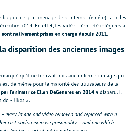
e bug ou ce gros ménage de printemps (en été) car elles
écembre 2014. En effet, les vidéos n’ont été intégrées à
s sont nativement prises en charge depuis 2011
.
 la disparition des anciennes images
emarqué qu’il ne trouvait plus aucun lien ou image qu’il
 est de même pour la majorité des utilisateurs de la
é par l’animatrice Ellen DeGeneres en 2014
a disparu. Il
 de « likes ».
ke – every image and video removed and replaced with a
ther cost-saving exercise presumably – and one which
nts Twitter is just about to make money.