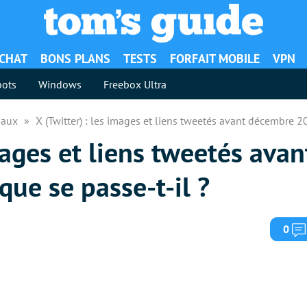
ACHAT
BONS PLANS
TESTS
FORFAIT MOBILE
VPN
ots
Windows
Freebox Ultra
iaux
X (Twitter) : les images et liens tweetés avant décembre 20
images et liens tweetés ava
que se passe-t-il ?
0