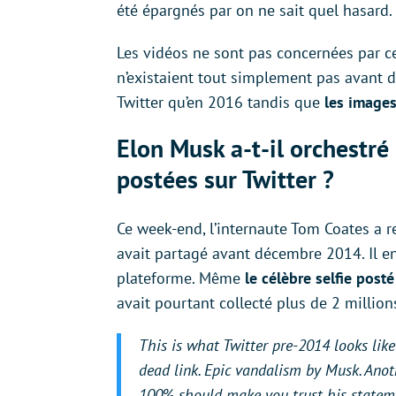
été épargnés par on ne sait quel hasard.
Les vidéos ne sont pas concernées par c
n’existaient tout simplement pas avant d
Twitter qu’en 2016 tandis que
les image
Elon Musk a-t-il orchestré
postées sur Twitter ?
Ce week-end, l’internaute Tom Coates a r
avait partagé avant décembre 2014. Il en
plateforme. Même
le célèbre selfie post
avait pourtant collecté plus de 2 millions
This is what Twitter pre-2014 looks li
dead link. Epic vandalism by Musk. Ano
100% should make you trust his stateme