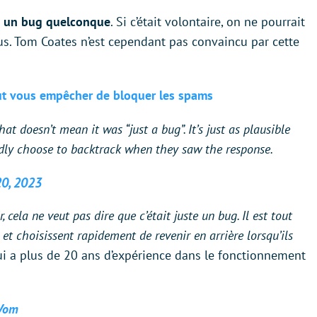
t
un bug quelconque
. Si c’était volontaire, on ne pourrait
us. Tom Coates n’est cependant pas convaincu par cette
eut vous empêcher de bloquer les spams
at doesn’t mean it was “just a bug”. It’s just as plausible
idly choose to backtrack when they saw the response.
0, 2023
ela ne veut pas dire que c’était juste un bug. Il est tout
 et choisissent rapidement de revenir en arrière lorsqu’ils
qui a plus de 20 ans d’expérience dans le fonctionnement
6Vom