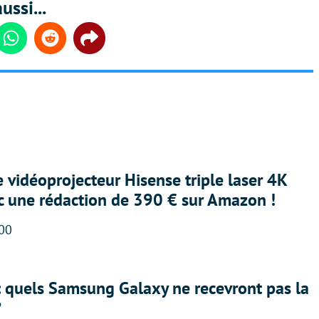
ussi...
din
Whatsapp
Reddit
Share
e vidéoprojecteur Hisense triple laser 4K
ec une rédaction de 390 € sur Amazon !
:00
: quels Samsung Galaxy ne recevront pas la
?