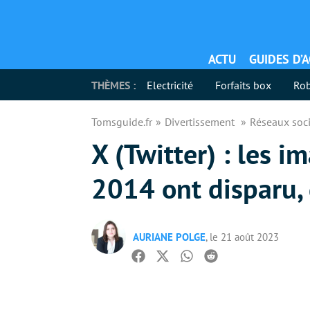
ACTU
GUIDES D’
THÈMES :
Electricité
Forfaits box
Rob
Tomsguide.fr
Divertissement
Réseaux soc
X (Twitter) : les 
2014 ont disparu, 
AURIANE POLGE
, le 21 août 2023
Facebook
Twitter
Whatsapp
Reddit