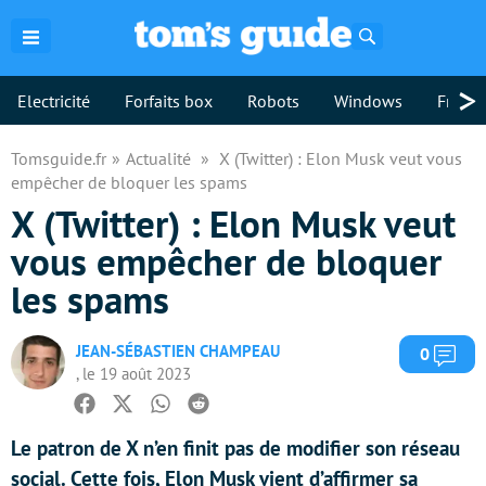
Rechercher
>
Electricité
Forfaits box
Robots
Windows
Freebo
Tomsguide.fr
Actualité
X (Twitter) : Elon Musk veut vous
empêcher de bloquer les spams
X (Twitter) : Elon Musk veut
vous empêcher de bloquer
les spams
JEAN-SÉBASTIEN CHAMPEAU
Com
0
, le 19 août 2023
Facebook
Twitter
Whatsapp
Reddit
Le patron de X n’en finit pas de modifier son réseau
social. Cette fois, Elon Musk vient d’affirmer sa