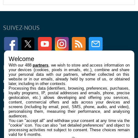
SUIVEZ-NOUS
Facebook
Twitter
Youtube
Instagram
RSS
Newsletter
Welcome
With our 488
partners
, we wish to store and access information on
ENTREPRISE
À PROPOS
your devices (cookies, pixels in emails, etc.), combine and share
your personal data with our partners, whether collected on this
website or in our emails, already held by some of us, or obtained
Qui sommes nous
La rédaction
later, including in other contexts.
Processing this data (identifiers, browsing, preferences, purchases,
Mentions légales et CGU
Contact
loyalty programs, IP, postal addresses and emails, phone, precise
geolocation, etc.) allows developing and offering you services,
Confidentialité et Cookies
content, commercial offers and ads across your devices and
screens (including by email, post, SMS, phone, audio, and video),
Préférences cookies
personalising them, measuring their performance, and analysing
audiences.
You can "accept all" and withdraw your consent at any time via the
"cookie" icon
. You can also "set detailed preferences" and object to
processing activities not subject to consent. These choices remain
valid for 6 months.