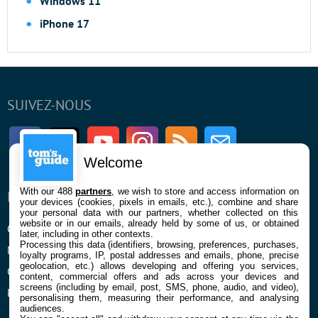
Windows 11
iPhone 17
SUIVEZ-NOUS
Facebook
Twitter
Youtube
Instagram
RSS
Newsletter
Welcome
With our 488
partners
, we wish to store and access information on
ENTREPRISE
À PROPOS
your devices (cookies, pixels in emails, etc.), combine and share
your personal data with our partners, whether collected on this
website or in our emails, already held by some of us, or obtained
Qui sommes nous
La rédaction
later, including in other contexts.
Processing this data (identifiers, browsing, preferences, purchases,
Mentions légales et CGU
Contact
loyalty programs, IP, postal addresses and emails, phone, precise
geolocation, etc.) allows developing and offering you services,
Confidentialité et Cookies
content, commercial offers and ads across your devices and
screens (including by email, post, SMS, phone, audio, and video),
Préférences cookies
personalising them, measuring their performance, and analysing
audiences.