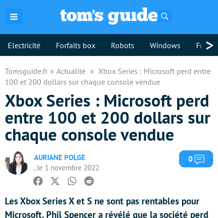
Rechercher
>
Electricité
Forfaits box
Robots
Windows
Freebo
Tomsguide.fr
Actualité
Xbox Series : Microsoft perd entre
100 et 200 dollars sur chaque console vendue
Xbox Series : Microsoft perd
entre 100 et 200 dollars sur
chaque console vendue
AURIANE POLGE
Com
0
, le 1 novembre 2022
Facebook
Twitter
Whatsapp
Reddit
Les Xbox Series X et S ne sont pas rentables pour
Microsoft. Phil Spencer a révélé que la société perd