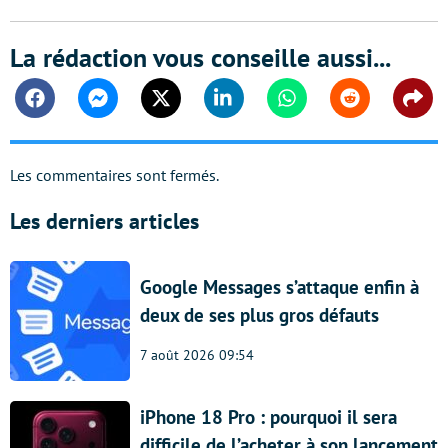
La rédaction vous conseille aussi...
Facebook
Messenger
Twitter
Linkedin
Whatsapp
Reddit
Shar
Les commentaires sont fermés.
Les derniers articles
Google Messages s’attaque enfin à
deux de ses plus gros défauts
7 août 2026 09:54
iPhone 18 Pro : pourquoi il sera
difficile de l’acheter à son lancement