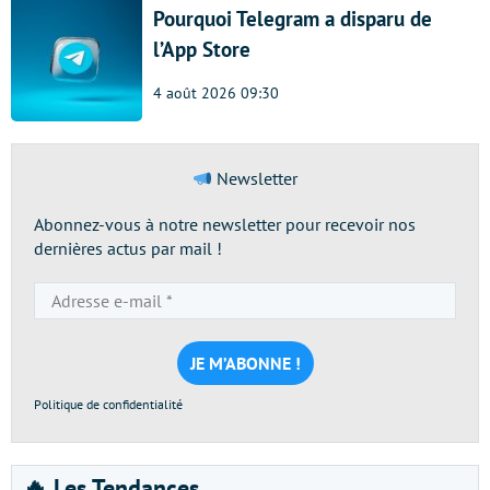
Pourquoi Telegram a disparu de
l’App Store
4 août 2026 09:30
Newsletter
Abonnez-vous à notre newsletter pour recevoir nos
dernières actus par mail !
Adresse
e-
mail
*
Politique de confidentialité
🔥 Les Tendances