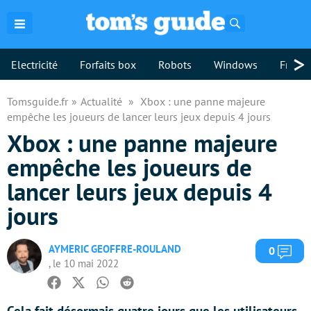
Rechercher
>
Electricité
Forfaits box
Robots
Windows
Freebo
Tomsguide.fr
Actualité
Xbox : une panne majeure
empêche les joueurs de lancer leurs jeux depuis 4 jours
Xbox : une panne majeure
empêche les joueurs de
lancer leurs jeux depuis 4
jours
AYMERIC GEOFFRE-ROULAND
Com
0
, le 10 mai 2022
Facebook
Twitter
Whatsapp
Reddit