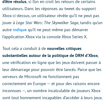
d’être résolus
, si l’on en croit les retours de certains
utilisateurs. Dans les réponses au tweet du support
Xbox ci-dessus, un utilisateur révèle qu’il ne peut pas
jouer à
Lego Star Wars: The Skywalker Saga
, tandis qu’un
autre
indique
qu’il ne peut même pas démarrer
l’application Xbox via la console Xbox Series X.
Tout cela a conduit à de
nouvelles critiques
substantielles autour de la politique de DRM d’Xbox
,
une vérification en ligne que les jeux doivent passer à
leur démarrage pour pouvoir être lancés. Parce que les
serveurs de Microsoft ne fonctionnent pas
correctement en Europe — et pour des raisons encore
inconnues —, un nombre incalculable de joueurs Xbox
sont tout bonnement incapables d’accéder à leurs jeux.