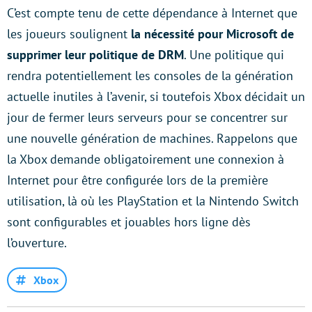
C’est compte tenu de cette dépendance à Internet que
les joueurs soulignent
la nécessité pour Microsoft de
supprimer leur politique de DRM
. Une politique qui
rendra potentiellement les consoles de la génération
actuelle inutiles à l’avenir, si toutefois Xbox décidait un
jour de fermer leurs serveurs pour se concentrer sur
une nouvelle génération de machines. Rappelons que
la Xbox demande obligatoirement une connexion à
Internet pour être configurée lors de la première
utilisation, là où les PlayStation et la Nintendo Switch
sont configurables et jouables hors ligne dès
l’ouverture.
Xbox