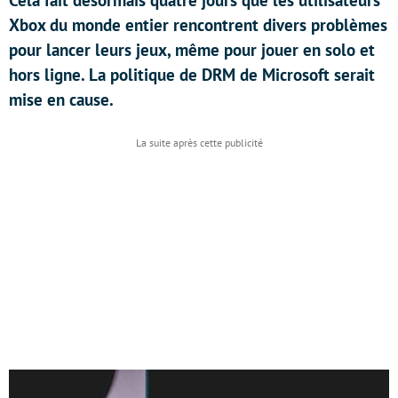
Cela fait désormais quatre jours que les utilisateurs
Xbox du monde entier rencontrent divers problèmes
pour lancer leurs jeux, même pour jouer en solo et
hors ligne. La politique de DRM de Microsoft serait
mise en cause.