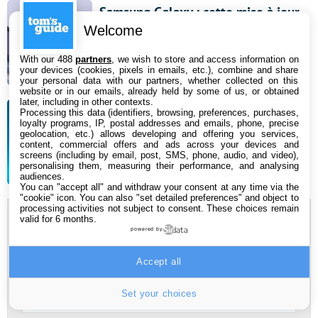
Samsung Galaxy : cette mise à jour
Welcome
cruciale ne doit surtout pas être
ignorée
With our 488
partners
, we wish to store and access information on
your devices (cookies, pixels in emails, etc.), combine and share
4 août 2026 10:09
your personal data with our partners, whether collected on this
website or in our emails, already held by some of us, or obtained
later, including in other contexts.
Processing this data (identifiers, browsing, preferences, purchases,
Pourquoi Telegram a disparu de
loyalty programs, IP, postal addresses and emails, phone, precise
geolocation, etc.) allows developing and offering you services,
l’App Store
content, commercial offers and ads across your devices and
screens (including by email, post, SMS, phone, audio, and video),
4 août 2026 09:30
personalising them, measuring their performance, and analysing
audiences.
You can "accept all" and withdraw your consent at any time via the
"cookie" icon
. You can also "set detailed preferences" and object to
processing activities not subject to consent. These choices remain
valid for 6 months.
Newsletter
powered by
Abonnez-vous à notre newsletter pour recevoir nos
Accept all
dernières actus par mail !
Set your choices
Adresse
e-