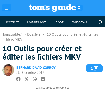
Rechercher
>
Electricité
Forfaits box
Robots
Windows
Freebo
Tomsguide.fr
Dossiers
10 Outils pour créer et éditer les
fichiers MKV
10 Outils pour créer et
éditer les fichiers MKV
BERNARD DAVID CORROY
Com
1
, le 3 octobre 2012
Facebook
Twitter
Whatsapp
Reddit