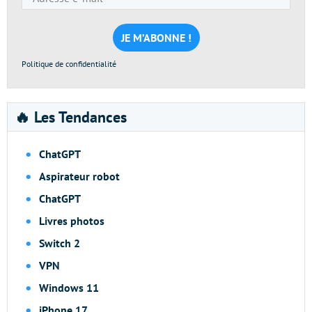
e-
mail
*
Politique de confidentialité
🔥 Les Tendances
ChatGPT
Aspirateur robot
ChatGPT
Livres photos
Switch 2
VPN
Windows 11
iPhone 17