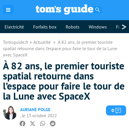
Rechercher
>
Electricité
Forfaits box
Robots
Windows
Freebo
Tomsguide.fr
Actualité
À 82 ans, le premier touriste
spatial retourne dans l’espace pour faire le tour de la Lune
avec SpaceX
À 82 ans, le premier touriste
spatial retourne dans
l’espace pour faire le tour de
la Lune avec SpaceX
AURIANE POLGE
Com
0
, le 13 octobre 2022
Facebook
Twitter
Whatsapp
Reddit