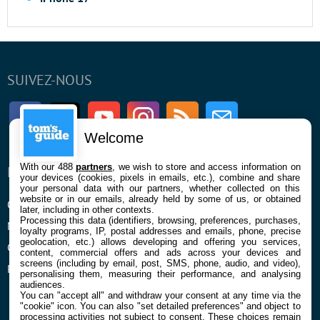
SUIVEZ-NOUS
Facebook
Twitter
Youtube
Instagram
RSS
Newsletter
Welcome
With our 488
partners
, we wish to store and access information on
ENTREPRISE
À PROPOS
your devices (cookies, pixels in emails, etc.), combine and share
your personal data with our partners, whether collected on this
website or in our emails, already held by some of us, or obtained
Qui sommes nous
La rédaction
later, including in other contexts.
Processing this data (identifiers, browsing, preferences, purchases,
Mentions légales et CGU
Contact
loyalty programs, IP, postal addresses and emails, phone, precise
geolocation, etc.) allows developing and offering you services,
Confidentialité et Cookies
content, commercial offers and ads across your devices and
screens (including by email, post, SMS, phone, audio, and video),
Préférences cookies
personalising them, measuring their performance, and analysing
audiences.
You can "accept all" and withdraw your consent at any time via the
"cookie" icon
. You can also "set detailed preferences" and object to
processing activities not subject to consent. These choices remain