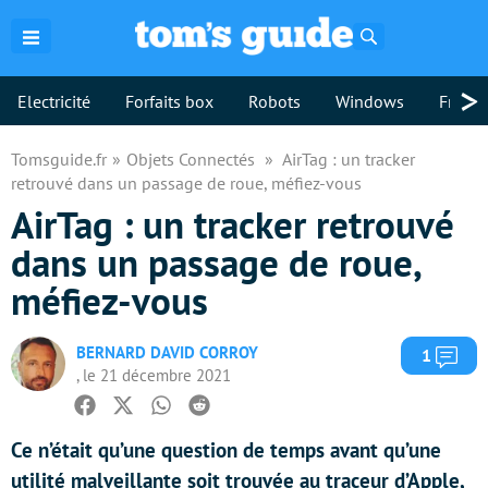
Rechercher
>
Electricité
Forfaits box
Robots
Windows
Freebo
Tomsguide.fr
Objets Connectés
AirTag : un tracker
retrouvé dans un passage de roue, méfiez-vous
AirTag : un tracker retrouvé
dans un passage de roue,
méfiez-vous
BERNARD DAVID CORROY
Com
1
, le 21 décembre 2021
Facebook
Twitter
Whatsapp
Reddit
Ce n’était qu’une question de temps avant qu’une
utilité malveillante soit trouvée au traceur d’Apple,