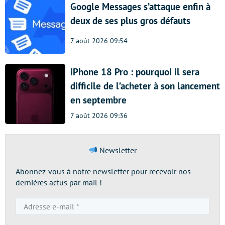
Google Messages s’attaque enfin à
deux de ses plus gros défauts
7 août 2026 09:54
iPhone 18 Pro : pourquoi il sera
difficile de l’acheter à son lancement
en septembre
7 août 2026 09:36
Newsletter
Abonnez-vous à notre newsletter pour recevoir nos
dernières actus par mail !
Adresse
e-
mail