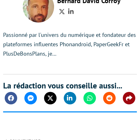
Bernard David Corroy
Twitter
LinkedIn
Passionné par l'univers du numérique et fondateur des
plateformes influentes Phonandroid, PaperGeekFr et
PlusDeBonsPlans, je…
La rédaction vous conseille aussi...
Facebook
Messenger
Twitter
Linkedin
Whatsapp
Reddit
Shar