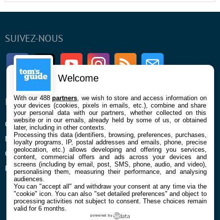
SUIVEZ-NOUS
Facebook
Twitter
Youtube
Instagram
RSS
Newsletter
Welcome
With our 488
partners
, we wish to store and access information on
ENTREPRISE
À PROPOS
your devices (cookies, pixels in emails, etc.), combine and share
your personal data with our partners, whether collected on this
website or in our emails, already held by some of us, or obtained
Qui sommes nous
La rédaction
later, including in other contexts.
Processing this data (identifiers, browsing, preferences, purchases,
Mentions légales et CGU
Contact
loyalty programs, IP, postal addresses and emails, phone, precise
geolocation, etc.) allows developing and offering you services,
Confidentialité et Cookies
content, commercial offers and ads across your devices and
screens (including by email, post, SMS, phone, audio, and video),
Préférences cookies
personalising them, measuring their performance, and analysing
audiences.
You can "accept all" and withdraw your consent at any time via the
"cookie" icon
. You can also "set detailed preferences" and object to
processing activities not subject to consent. These choices remain
valid for 6 months.
powered by