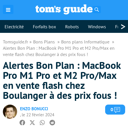
Rechercher
>
Electricité
Forfaits box
Robots
Windows
Freebo
Tomsguide.fr
Bons Plans
Bons plans Informatique
Alertes Bon Plan : MacBook Pro M1 Pro et M2 Pro/Max en
vente flash chez Boulanger à des prix fous !
Alertes Bon Plan : MacBook
Pro M1 Pro et M2 Pro/Max
en vente flash chez
Boulanger à des prix fous !
ENZO BONUCCI
Com
0
, le 22 février 2024
Facebook
Twitter
Whatsapp
Reddit