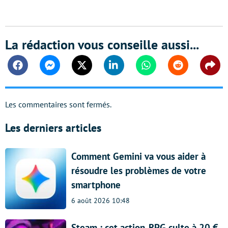
La rédaction vous conseille aussi...
Facebook
Messenger
Twitter
Linkedin
Whatsapp
Reddit
Shar
Les commentaires sont fermés.
Les derniers articles
Comment Gemini va vous aider à
résoudre les problèmes de votre
smartphone
6 août 2026 10:48
Steam : cet action-RPG culte à 20 €