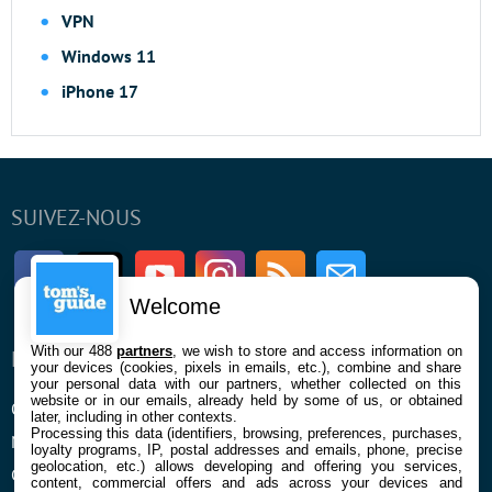
VPN
Windows 11
iPhone 17
SUIVEZ-NOUS
Facebook
Twitter
Youtube
Instagram
RSS
Newsletter
Welcome
With our 488
partners
, we wish to store and access information on
ENTREPRISE
À PROPOS
your devices (cookies, pixels in emails, etc.), combine and share
your personal data with our partners, whether collected on this
website or in our emails, already held by some of us, or obtained
Qui sommes nous
La rédaction
later, including in other contexts.
Processing this data (identifiers, browsing, preferences, purchases,
Mentions légales et CGU
Contact
loyalty programs, IP, postal addresses and emails, phone, precise
geolocation, etc.) allows developing and offering you services,
Confidentialité et Cookies
content, commercial offers and ads across your devices and