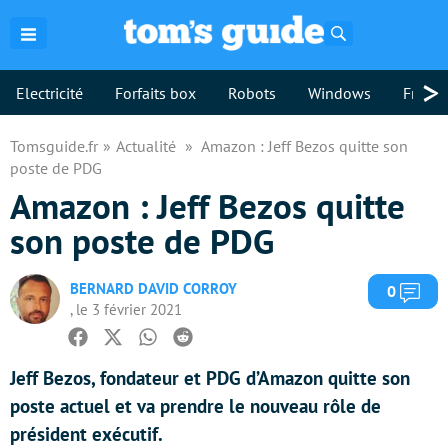
Rechercher
>
Electricité
Forfaits box
Robots
Windows
Freebo
Tomsguide.fr
Actualité
Amazon : Jeff Bezos quitte son
poste de PDG
Amazon : Jeff Bezos quitte
son poste de PDG
BERNARD DAVID CORROY
Com
0
, le 3 février 2021
Facebook
Twitter
Whatsapp
Reddit
Jeff Bezos, fondateur et PDG d’Amazon quitte son
poste actuel et va prendre le nouveau rôle de
président exécutif.