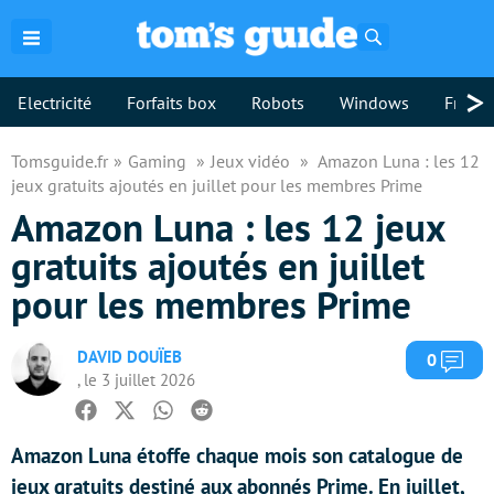
Rechercher
>
Electricité
Forfaits box
Robots
Windows
Freebo
Tomsguide.fr
Gaming
Jeux vidéo
Amazon Luna : les 12
jeux gratuits ajoutés en juillet pour les membres Prime
Amazon Luna : les 12 jeux
gratuits ajoutés en juillet
pour les membres Prime
DAVID DOUÏEB
Com
0
, le 3 juillet 2026
Facebook
Twitter
Whatsapp
Reddit
Amazon Luna étoffe chaque mois son catalogue de
jeux gratuits destiné aux abonnés Prime. En juillet,