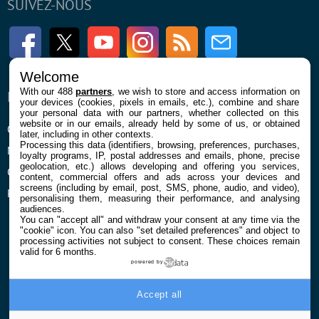
SUIVEZ-NOUS
Facebook
Twitter
Youtube
Instagram
RSS
Newsletter
Welcome
With our 488
partners
, we wish to store and access information on
ENTREPRISE
À PROPOS
your devices (cookies, pixels in emails, etc.), combine and share
your personal data with our partners, whether collected on this
website or in our emails, already held by some of us, or obtained
Qui sommes nous
La rédaction
later, including in other contexts.
Processing this data (identifiers, browsing, preferences, purchases,
Mentions légales et CGU
Contact
loyalty programs, IP, postal addresses and emails, phone, precise
geolocation, etc.) allows developing and offering you services,
Confidentialité et Cookies
content, commercial offers and ads across your devices and
screens (including by email, post, SMS, phone, audio, and video),
Préférences cookies
personalising them, measuring their performance, and analysing
audiences.
You can "accept all" and withdraw your consent at any time via the
"cookie" icon
. You can also "set detailed preferences" and object to
processing activities not subject to consent. These choices remain
valid for 6 months.
powered by
© 2026 Galaxie Media Tous droits réservés
Accept all