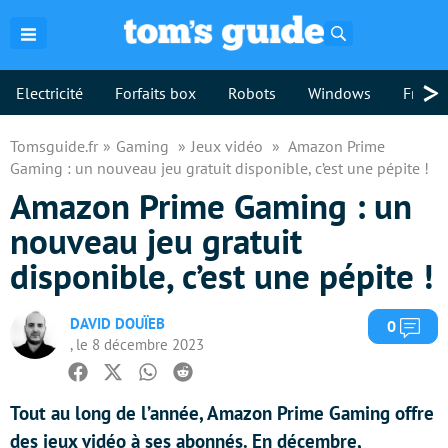
Rechercher
>
Electricité
Forfaits box
Robots
Windows
Freebo
Tomsguide.fr
Gaming
Jeux vidéo
Amazon Prime
Gaming : un nouveau jeu gratuit disponible, c’est une pépite !
Amazon Prime Gaming : un
nouveau jeu gratuit
disponible, c’est une pépite !
DAVID DOUÏEB
Com
0
, le 8 décembre 2023
Facebook
Twitter
Whatsapp
Reddit
Tout au long de l’année, Amazon Prime Gaming offre
des jeux vidéo à ses abonnés. En décembre,