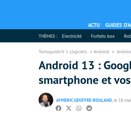
ACTU
GUIDES D’
THÈMES :
Electricité
Forfaits box
Rob
Tomsguide.fr
Logiciels
Android
Androi
Android 13 : Goog
smartphone et vos
AYMERIC GEOFFRE-ROULAND
, le 18 ma
Facebook
Twitter
Whatsapp
Reddit