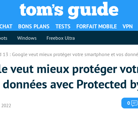
ACHAT
BONS PLANS
TESTS
FORFAIT MOBILE
VPN
ots
Windows
Freebox Ultra
d 13 : Google veut mieux protéger votre smartphone et vos donné
le veut mieux protéger vot
 données avec Protected b
0
i 2022