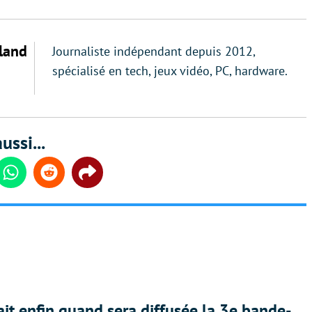
land
Journaliste indépendant depuis 2012,
spécialisé en tech, jeux vidéo, PC, hardware.
ussi...
din
Whatsapp
Reddit
Share
ait enfin quand sera diffusée la 3e bande-