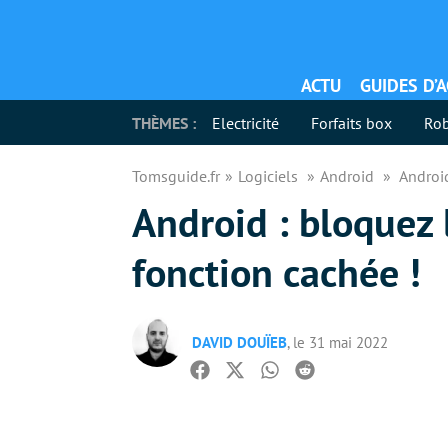
ACTU
GUIDES D’
THÈMES :
Electricité
Forfaits box
Rob
Tomsguide.fr
Logiciels
Android
Android
Android : bloquez 
fonction cachée !
DAVID DOUÏEB
, le 31 mai 2022
Facebook
Twitter
Whatsapp
Reddit