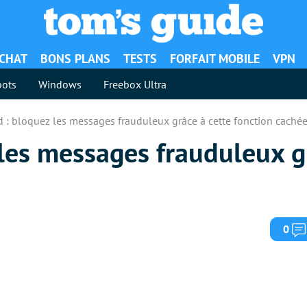
ACHAT
BONS PLANS
TESTS
FORFAIT MOBILE
VPN
ots
Windows
Freebox Ultra
 : bloquez les messages frauduleux grâce à cette fonction cachée
les messages frauduleux g
0