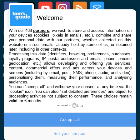
Facebook
Twitter
Youtube
Instagram
RSS
Newsletter
Welcome
With our 488
partners
, we wish to store and access information on
ENTREPRISE
À PROPOS
your devices (cookies, pixels in emails, etc.), combine and share
your personal data with our partners, whether collected on this
website or in our emails, already held by some of us, or obtained
Qui sommes nous
La rédaction
later, including in other contexts.
Processing this data (identifiers, browsing, preferences, purchases,
Mentions légales et CGU
Contact
loyalty programs, IP, postal addresses and emails, phone, precise
geolocation, etc.) allows developing and offering you services,
Confidentialité et Cookies
content, commercial offers and ads across your devices and
screens (including by email, post, SMS, phone, audio, and video),
Préférences cookies
personalising them, measuring their performance, and analysing
audiences.
You can "accept all" and withdraw your consent at any time via the
"cookie" icon
. You can also "set detailed preferences" and object to
processing activities not subject to consent. These choices remain
valid for 6 months.
powered by
© 2026 Galaxie Media Tous droits réservés
Accept all
Set your choices