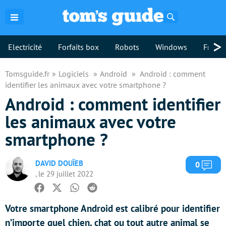
Rechercher
>
Electricité
Forfaits box
Robots
Windows
Freebo
Tomsguide.fr
Logiciels
Android
Android : comment
identifier les animaux avec votre smartphone ?
Android : comment identifier
les animaux avec votre
smartphone ?
DAVID DOUÏEB
Com
0
, le 29 juillet 2022
Facebook
Twitter
Whatsapp
Reddit
Votre smartphone Android est calibré pour identifier
n’importe quel chien, chat ou tout autre animal se