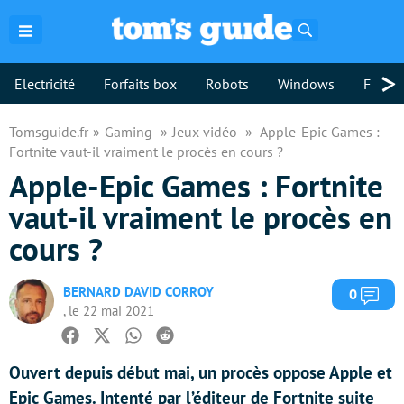
Rechercher
>
Electricité
Forfaits box
Robots
Windows
Freebo
Tomsguide.fr
Gaming
Jeux vidéo
Apple-Epic Games :
Fortnite vaut-il vraiment le procès en cours ?
Apple-Epic Games : Fortnite
vaut-il vraiment le procès en
cours ?
BERNARD DAVID CORROY
Com
0
, le 22 mai 2021
Facebook
Twitter
Whatsapp
Reddit
Ouvert depuis début mai, un procès oppose Apple et
Epic Games. Intenté par l’éditeur de Fortnite suite