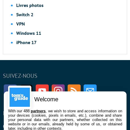
Livres photos
Switch 2
VPN
Windows 11
iPhone 17
SUIVEZ-NOUS
Facebook
Twitter
Youtube
Instagram
RSS
Newsletter
Welcome
With our 488
partners
, we wish to store and access information on
ENTREPRISE
À PROPOS
your devices (cookies, pixels in emails, etc.), combine and share
your personal data with our partners, whether collected on this
website or in our emails, already held by some of us, or obtained
Qui sommes nous
La rédaction
later, including in other contexts.