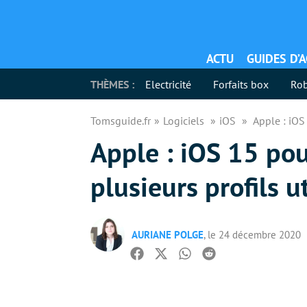
ACTU
GUIDES D’
THÈMES :
Electricité
Forfaits box
Rob
Tomsguide.fr
Logiciels
iOS
Apple : iOS 
Apple : iOS 15 pou
plusieurs profils u
AURIANE POLGE
, le 24 décembre 2020
Facebook
Twitter
Whatsapp
Reddit