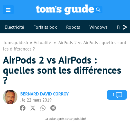
Rechercher
>
Electricité
Forfaits box
Robots
Windows
Freebo
Tomsguide.fr
Actualité
AirPods 2 vs AirPods : quelles sont
les différences ?
AirPods 2 vs AirPods :
quelles sont les différences
?
BERNARD DAVID CORROY
Com
1
, le 22 mars 2019
Facebook
Twitter
Whatsapp
Reddit