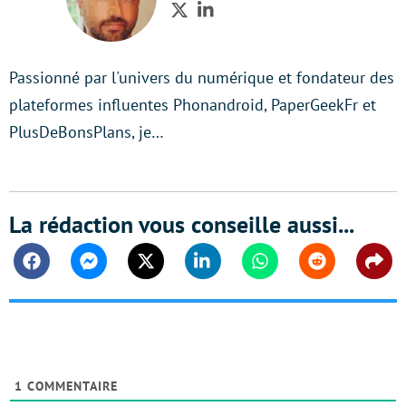
Twitter
LinkedIn
Passionné par l'univers du numérique et fondateur des
plateformes influentes Phonandroid, PaperGeekFr et
PlusDeBonsPlans, je…
La rédaction vous conseille aussi...
Facebook
Messenger
Twitter
Linkedin
Whatsapp
Reddit
Shar
1
COMMENTAIRE