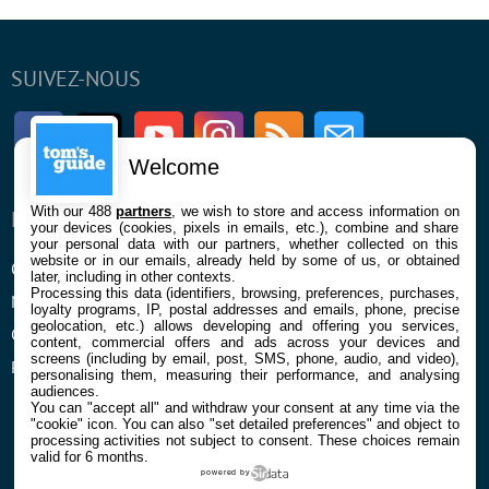
SUIVEZ-NOUS
Facebook
Twitter
Youtube
Instagram
RSS
Newsletter
Welcome
With our 488
partners
, we wish to store and access information on
ENTREPRISE
À PROPOS
your devices (cookies, pixels in emails, etc.), combine and share
your personal data with our partners, whether collected on this
website or in our emails, already held by some of us, or obtained
Qui sommes nous
La rédaction
later, including in other contexts.
Processing this data (identifiers, browsing, preferences, purchases,
Mentions légales et CGU
Contact
loyalty programs, IP, postal addresses and emails, phone, precise
geolocation, etc.) allows developing and offering you services,
Confidentialité et Cookies
content, commercial offers and ads across your devices and
screens (including by email, post, SMS, phone, audio, and video),
Préférences cookies
personalising them, measuring their performance, and analysing
audiences.
You can "accept all" and withdraw your consent at any time via the
"cookie" icon
. You can also "set detailed preferences" and object to
processing activities not subject to consent. These choices remain
valid for 6 months.
powered by