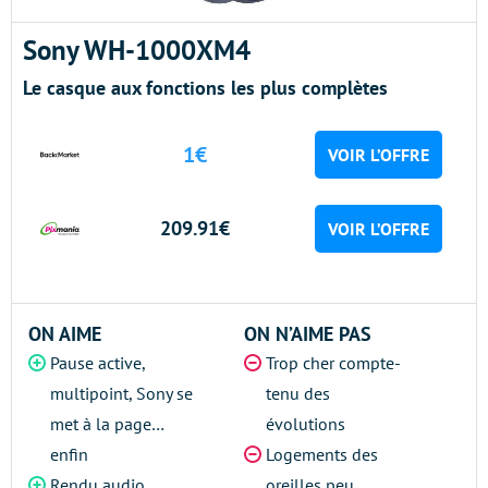
Sony WH-1000XM4
Le casque aux fonctions les plus complètes
1€
VOIR L’OFFRE
209.91€
VOIR L’OFFRE
ON AIME
ON N’AIME PAS
Pause active,
Trop cher compte-
multipoint, Sony se
tenu des
met à la page…
évolutions
enfin
Logements des
Rendu audio
oreilles peu