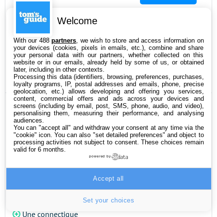
Welcome
299.66€
VOIR L’OFFRE
With our 488
partners
, we wish to store and access information on
your devices (cookies, pixels in emails, etc.), combine and share
your personal data with our partners, whether collected on this
309.44€
VOIR L’OFFRE
website or in our emails, already held by some of us, or obtained
later, including in other contexts.
Processing this data (identifiers, browsing, preferences, purchases,
loyalty programs, IP, postal addresses and emails, phone, precise
geolocation, etc.) allows developing and offering you services,
content, commercial offers and ads across your devices and
ON AIME
ON N’AIME PAS
screens (including by email, post, SMS, phone, audio, and video),
personalising them, measuring their performance, and analysing
Bon rendu sonore
Peut tenir chaud
audiences.
You can "accept all" and withdraw your consent at any time via the
Réduction de bruit
aux oreilles
"cookie" icon
. You can also "set detailed preferences" and object to
processing activities not subject to consent. These choices remain
tout à fait correcte
Pas d'application
valid for 6 months.
powered by
Autonomie
mobile
illimitée (deux
Accept all
batteries et station
de charge)
Set your choices
Une connectique