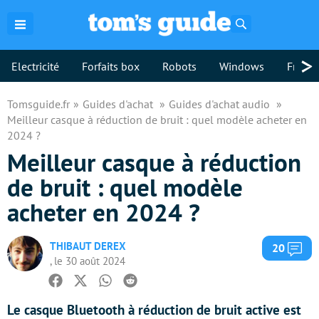
Rechercher
>
Electricité
Forfaits box
Robots
Windows
Freebo
Tomsguide.fr
Guides d'achat
Guides d'achat audio
Meilleur casque à réduction de bruit : quel modèle acheter en
2024 ?
Meilleur casque à réduction
de bruit : quel modèle
acheter en 2024 ?
THIBAUT DEREX
Com
20
, le 30 août 2024
Facebook
Twitter
Whatsapp
Reddit
Le casque Bluetooth à réduction de bruit active est