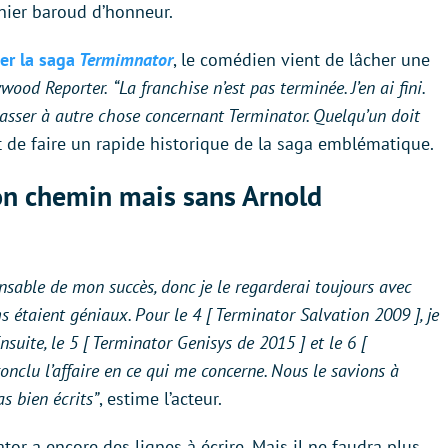
rnier baroud d’honneur.
er la saga
Termimnator
, le comédien vient de lâcher une
ywood Reporter.
“La franchise n’est pas terminée. J’en ai fini.
passer à autre chose concernant Terminator. Quelqu’un doit
nt de faire un rapide historique de la saga emblématique.
on chemin mais sans Arnold
nsable de mon succès, donc je le regarderai toujours avec
ms étaient géniaux. Pour le 4 [ Terminator Salvation 2009 ], je
Ensuite, le 5 [ Terminator Genisys de 2015 ] et le 6 [
onclu l’affaire en ce qui me concerne. Nous le savions à
as bien écrits”
, estime l’acteur.
tor a encore des lignes à écrire. Mais il ne faudra plus