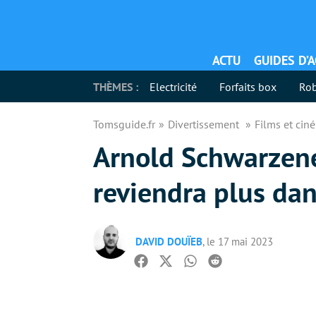
ACTU
GUIDES D’
THÈMES :
Electricité
Forfaits box
Rob
Tomsguide.fr
Divertissement
Films et ci
Arnold Schwarzeneg
reviendra plus dan
DAVID DOUÏEB
, le 17 mai 2023
Facebook
Twitter
Whatsapp
Reddit