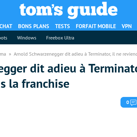
ACHAT
BONS PLANS
TESTS
FORFAIT MOBILE
VPN
ots
Windows
Freebox Ultra
néma
Arnold Schwarzenegger dit adieu à Terminator, il ne revien
ger dit adieu à Terminator
s la franchise
0