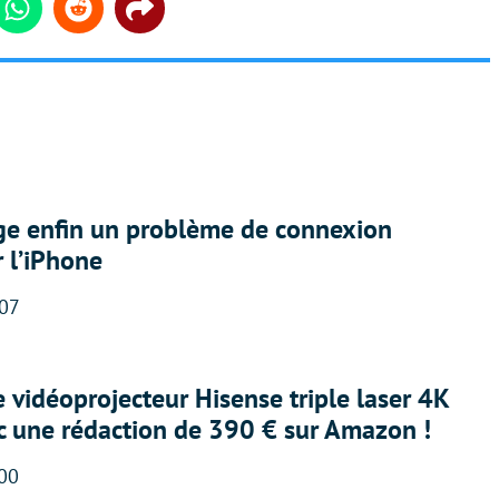
din
Whatsapp
Reddit
Share
ige enfin un problème de connexion
r l’iPhone
:07
e vidéoprojecteur Hisense triple laser 4K
ec une rédaction de 390 € sur Amazon !
:00