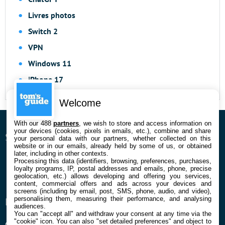
Livres photos
Switch 2
VPN
Windows 11
iPhone 17
Welcome
With our 488
partners
, we wish to store and access information on
your devices (cookies, pixels in emails, etc.), combine and share
SUIVEZ-NOUS
your personal data with our partners, whether collected on this
website or in our emails, already held by some of us, or obtained
later, including in other contexts.
Facebook
Twitter
Youtube
Instagram
RSS
Newsletter
Processing this data (identifiers, browsing, preferences, purchases,
loyalty programs, IP, postal addresses and emails, phone, precise
geolocation, etc.) allows developing and offering you services,
content, commercial offers and ads across your devices and
screens (including by email, post, SMS, phone, audio, and video),
personalising them, measuring their performance, and analysing
ENTREPRISE
À PROPOS
audiences.
You can "accept all" and withdraw your consent at any time via the
"cookie" icon
. You can also "set detailed preferences" and object to
Qui sommes nous
La rédaction