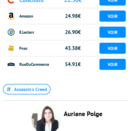
Cdiscount
22.50€
24.98€
Amazon
26.90€
E.Leclerc
43.38€
Fnac
54.91€
RueDuCommerce
Assassin's Creed
Auriane Polge