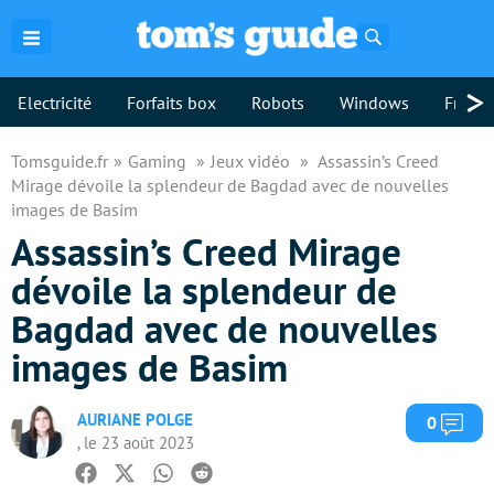
Rechercher
>
Electricité
Forfaits box
Robots
Windows
Freebo
Tomsguide.fr
Gaming
Jeux vidéo
Assassin’s Creed
Mirage dévoile la splendeur de Bagdad avec de nouvelles
images de Basim
Assassin’s Creed Mirage
dévoile la splendeur de
Bagdad avec de nouvelles
images de Basim
AURIANE POLGE
Com
0
, le 23 août 2023
Facebook
Twitter
Whatsapp
Reddit