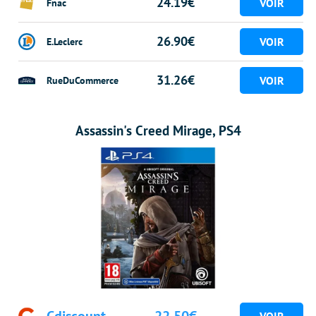
24.19€
Fnac
26.90€
E.Leclerc
31.26€
RueDuCommerce
Assassin's Creed Mirage, PS4