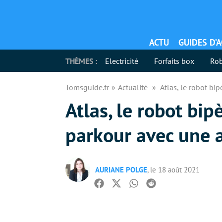
ACTU
GUIDES D’
THÈMES :
Electricité
Forfaits box
Rob
Tomsguide.fr
Actualité
Atlas, le robot bi
Atlas, le robot bi
parkour avec une 
AURIANE POLGE
, le 18 août 2021
Facebook
Twitter
Whatsapp
Reddit