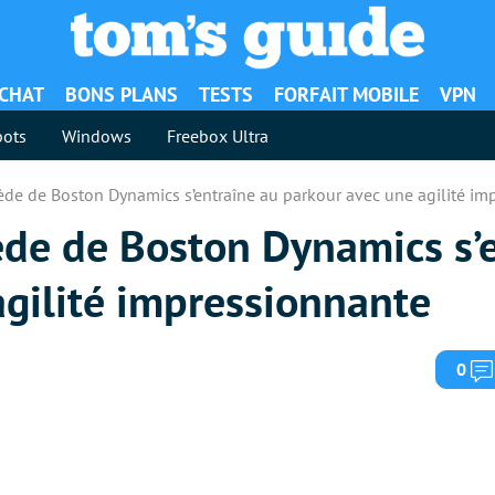
ACHAT
BONS PLANS
TESTS
FORFAIT MOBILE
VPN
ots
Windows
Freebox Ultra
pède de Boston Dynamics s’entraîne au parkour avec une agilité i
pède de Boston Dynamics s’
agilité impressionnante
0