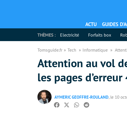
ACTU
GUIDES D’
THÈMES :
Electricité
Forfaits box
Rob
Tomsguide.fr
Tech
Informatique
Attent
Attention au vol d
les pages d’erreur
AYMERIC GEOFFRE-ROULAND
, le 10 oc
Facebook
Twitter
Whatsapp
Reddit