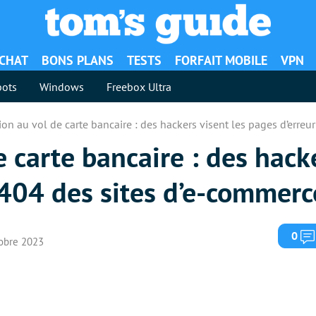
ACHAT
BONS PLANS
TESTS
FORFAIT MOBILE
VPN
ots
Windows
Freebox Ultra
ion au vol de carte bancaire : des hackers visent les pages d’erre
e carte bancaire : des hack
 404 des sites d’e-commerc
0
tobre 2023