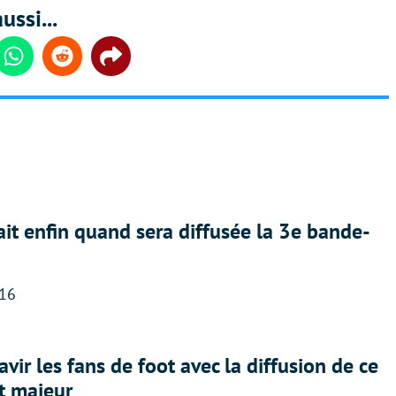
ussi...
din
Whatsapp
Reddit
Share
ait enfin quand sera diffusée la 3e bande-
:16
avir les fans de foot avec la diffusion de ce
t majeur