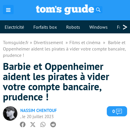
Rechercher
>
Electricité
Forfaits box
Robots
Windows
Freebo
Tomsguide.fr
Divertissement
Films et cinéma
Barbie et
Oppenheimer aident les pirates à vider votre compte bancaire,
prudence !
Barbie et Oppenheimer
aident les pirates à vider
votre compte bancaire,
prudence !
NASSIM CHENTOUF
Com
0
, le 20 juillet 2023
Facebook
Twitter
Whatsapp
Reddit