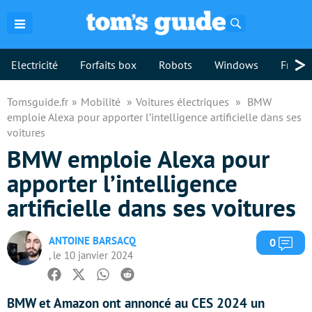
Rechercher
>
Electricité
Forfaits box
Robots
Windows
Freebo
Tomsguide.fr
Mobilité
Voitures électriques
BMW
emploie Alexa pour apporter l’intelligence artificielle dans ses
voitures
BMW emploie Alexa pour
apporter l’intelligence
artificielle dans ses voitures
ANTOINE BARSACQ
Com
0
, le 10 janvier 2024
Facebook
Twitter
Whatsapp
Reddit
BMW et Amazon ont annoncé au CES 2024 un