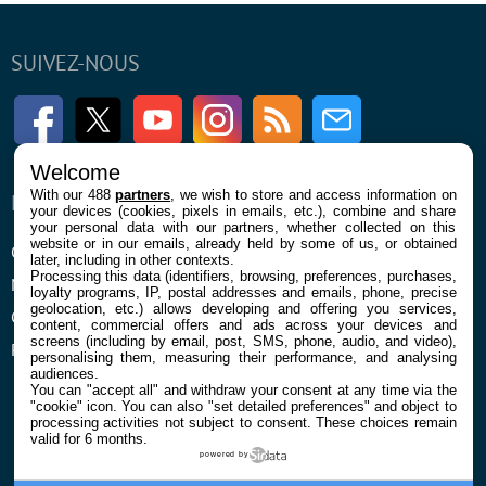
SUIVEZ-NOUS
Facebook
Twitter
Youtube
Instagram
RSS
Newsletter
Welcome
With our 488
partners
, we wish to store and access information on
ENTREPRISE
À PROPOS
your devices (cookies, pixels in emails, etc.), combine and share
your personal data with our partners, whether collected on this
website or in our emails, already held by some of us, or obtained
Qui sommes nous
La rédaction
later, including in other contexts.
Processing this data (identifiers, browsing, preferences, purchases,
Mentions légales et CGU
Contact
loyalty programs, IP, postal addresses and emails, phone, precise
geolocation, etc.) allows developing and offering you services,
Confidentialité et Cookies
content, commercial offers and ads across your devices and
screens (including by email, post, SMS, phone, audio, and video),
Préférences cookies
personalising them, measuring their performance, and analysing
audiences.
You can "accept all" and withdraw your consent at any time via the
"cookie" icon
. You can also "set detailed preferences" and object to
processing activities not subject to consent. These choices remain
valid for 6 months.
powered by