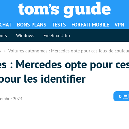
ACHAT
BONS PLANS
TESTS
FORFAIT MOBILE
VPN
ots
Windows
Freebox Ultra
es
Voitures autonomes : Mercedes opte pour ces feux de couleur 
s : Mercedes opte pour ce
our les identifier
0
écembre 2023