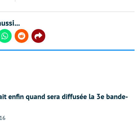
ussi...
din
Whatsapp
Reddit
Share
ait enfin quand sera diffusée la 3e bande-
:16