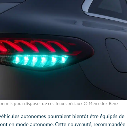
 permis pour disposer de ces feux spéciaux © Mercedez-Benz
 véhicules autonomes pourraient bientôt être équipés de
s sont en mode autonome. Cette nouveauté, recommandée