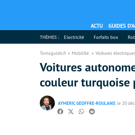
ACTU
GUIDES D’
THÈMES :
Electricité
Forfaits box
Rob
Tomsguide.fr
Mobilité
Voitures électriqu
Voitures autonome
couleur turquoise p
AYMERIC GEOFFRE-ROULAND
, le 20 d
Facebook
Twitter
Whatsapp
Reddit