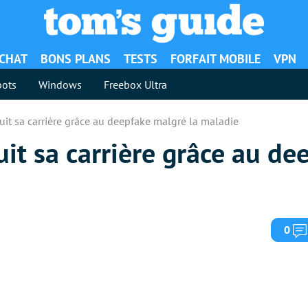
ACHAT
BONS PLANS
TESTS
FORFAIT MOBILE
VPN
ots
Windows
Freebox Ultra
uit sa carrière grâce au deepfake malgré la maladie
uit sa carrière grâce au de
0