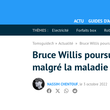
ACTU
GUIDES D’
THÈMES :
Electricité
Forfaits box
Rob
Tomsguide.fr
Actualité
Bruce Willis pours
Bruce Willis pours
malgré la maladie
NASSIM CHENTOUF
, le 3 octobre 2022
Facebook
Twitter
Whatsapp
Reddit