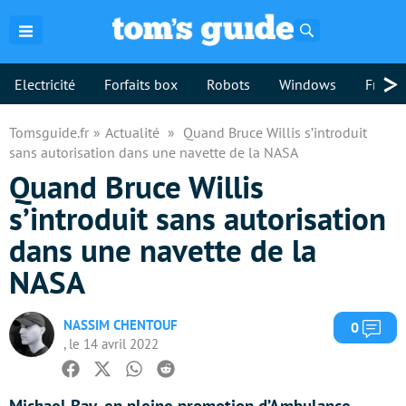
Rechercher
>
Electricité
Forfaits box
Robots
Windows
Freebo
Tomsguide.fr
Actualité
Quand Bruce Willis s’introduit
sans autorisation dans une navette de la NASA
Quand Bruce Willis
s’introduit sans autorisation
dans une navette de la
NASA
NASSIM CHENTOUF
Com
0
, le 14 avril 2022
Facebook
Twitter
Whatsapp
Reddit