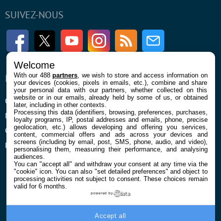
SUIVEZ-NOUS
Facebook
Twitter
Youtube
Instagram
RSS
Newsletter
Welcome
With our 488
partners
, we wish to store and access information on
ENTREPRISE
À PROPOS
your devices (cookies, pixels in emails, etc.), combine and share
your personal data with our partners, whether collected on this
website or in our emails, already held by some of us, or obtained
Qui sommes nous
La rédaction
later, including in other contexts.
Processing this data (identifiers, browsing, preferences, purchases,
Mentions légales et CGU
Contact
loyalty programs, IP, postal addresses and emails, phone, precise
geolocation, etc.) allows developing and offering you services,
Confidentialité et Cookies
content, commercial offers and ads across your devices and
screens (including by email, post, SMS, phone, audio, and video),
Préférences cookies
personalising them, measuring their performance, and analysing
audiences.
You can "accept all" and withdraw your consent at any time via the
"cookie" icon
. You can also "set detailed preferences" and object to
processing activities not subject to consent. These choices remain
valid for 6 months.
powered by
© 2026 Galaxie Media Tous droits réservés
Accept all