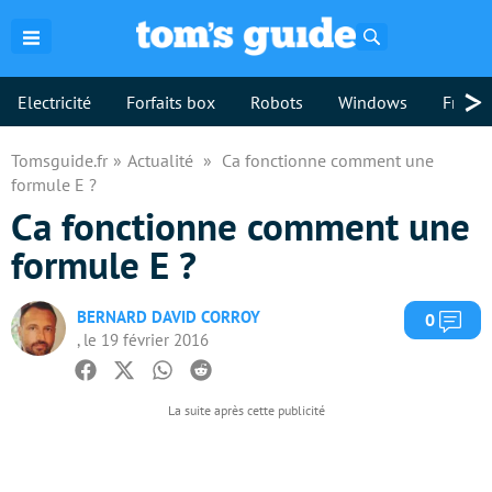
Rechercher
>
Electricité
Forfaits box
Robots
Windows
Freebo
Tomsguide.fr
Actualité
Ca fonctionne comment une
formule E ?
Ca fonctionne comment une
formule E ?
BERNARD DAVID CORROY
Com
0
, le 19 février 2016
Facebook
Twitter
Whatsapp
Reddit