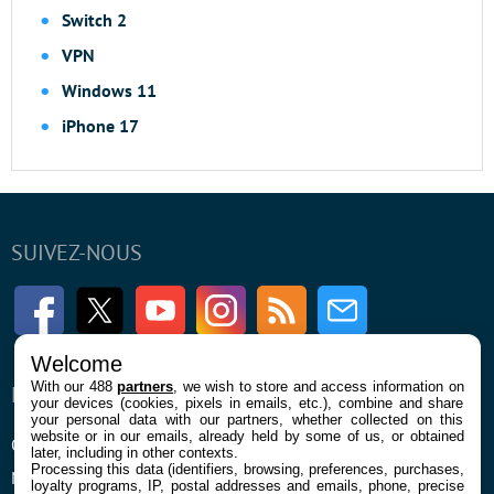
Switch 2
VPN
Windows 11
iPhone 17
SUIVEZ-NOUS
Facebook
Twitter
Youtube
Instagram
RSS
Newsletter
Welcome
With our 488
partners
, we wish to store and access information on
ENTREPRISE
À PROPOS
your devices (cookies, pixels in emails, etc.), combine and share
your personal data with our partners, whether collected on this
website or in our emails, already held by some of us, or obtained
Qui sommes nous
La rédaction
later, including in other contexts.
Processing this data (identifiers, browsing, preferences, purchases,
Mentions légales et CGU
Contact
loyalty programs, IP, postal addresses and emails, phone, precise