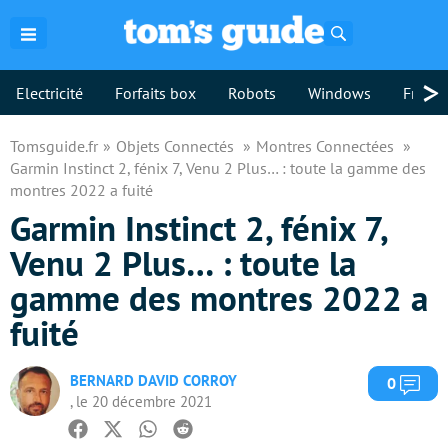
Rechercher
>
Electricité
Forfaits box
Robots
Windows
Freebo
Tomsguide.fr
Objets Connectés
Montres Connectées
Garmin Instinct 2, fénix 7, Venu 2 Plus… : toute la gamme des
montres 2022 a fuité
Garmin Instinct 2, fénix 7,
Venu 2 Plus… : toute la
gamme des montres 2022 a
fuité
BERNARD DAVID CORROY
Com
0
, le 20 décembre 2021
Facebook
Twitter
Whatsapp
Reddit