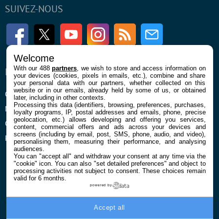
SUIVEZ-NOUS
Facebook
Twitter
Youtube
Instagram
RSS
Newsletter
Welcome
With our 488
partners
, we wish to store and access information on
ENTREPRISE
À PROPOS
your devices (cookies, pixels in emails, etc.), combine and share
your personal data with our partners, whether collected on this
website or in our emails, already held by some of us, or obtained
Qui sommes nous
La rédaction
later, including in other contexts.
Processing this data (identifiers, browsing, preferences, purchases,
Mentions légales et CGU
Contact
loyalty programs, IP, postal addresses and emails, phone, precise
geolocation, etc.) allows developing and offering you services,
Confidentialité et Cookies
content, commercial offers and ads across your devices and
screens (including by email, post, SMS, phone, audio, and video),
Préférences cookies
personalising them, measuring their performance, and analysing
audiences.
You can "accept all" and withdraw your consent at any time via the
"cookie" icon
. You can also "set detailed preferences" and object to
processing activities not subject to consent. These choices remain
valid for 6 months.
powered by
© 2026 Galaxie Media Tous droits réservés
Accept all