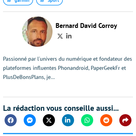
Bernard David Corroy
Twitter
LinkedIn
Passionné par l'univers du numérique et fondateur des
plateformes influentes Phonandroid, PaperGeekFr et
PlusDeBonsPlans, je…
La rédaction vous conseille aussi...
Facebook
Messenger
Twitter
Linkedin
Whatsapp
Reddit
Shar