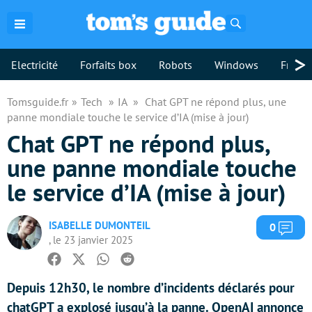
Rechercher
>
Electricité
Forfaits box
Robots
Windows
Freebo
Tomsguide.fr
Tech
IA
Chat GPT ne répond plus, une
panne mondiale touche le service d’IA (mise à jour)
Chat GPT ne répond plus,
une panne mondiale touche
le service d’IA (mise à jour)
ISABELLE DUMONTEIL
Com
0
, le 23 janvier 2025
Facebook
Twitter
Whatsapp
Reddit
Depuis 12h30, le nombre d’incidents déclarés pour
chatGPT a explosé jusqu’à la panne. OpenAI annonce