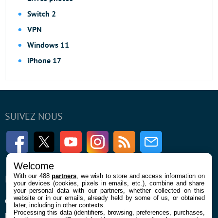
Switch 2
VPN
Windows 11
iPhone 17
SUIVEZ-NOUS
Facebook
Twitter
Youtube
Instagram
RSS
Newsletter
Welcome
With our 488
partners
, we wish to store and access information on
ENTREPRISE
À PROPOS
your devices (cookies, pixels in emails, etc.), combine and share
your personal data with our partners, whether collected on this
website or in our emails, already held by some of us, or obtained
Qui sommes nous
La rédaction
later, including in other contexts.
Processing this data (identifiers, browsing, preferences, purchases,
Mentions légales et CGU
Contact