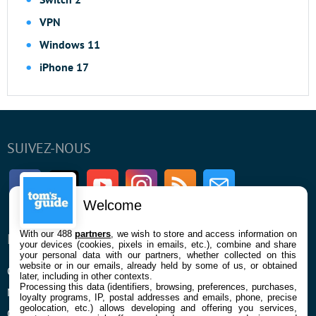
VPN
Windows 11
iPhone 17
SUIVEZ-NOUS
Facebook
Twitter
Youtube
Instagram
RSS
Newsletter
Welcome
With our 488
partners
, we wish to store and access information on
ENTREPRISE
À PROPOS
your devices (cookies, pixels in emails, etc.), combine and share
your personal data with our partners, whether collected on this
website or in our emails, already held by some of us, or obtained
Qui sommes nous
La rédaction
later, including in other contexts.
Processing this data (identifiers, browsing, preferences, purchases,
Mentions légales et CGU
Contact
loyalty programs, IP, postal addresses and emails, phone, precise
geolocation, etc.) allows developing and offering you services,
Confidentialité et Cookies