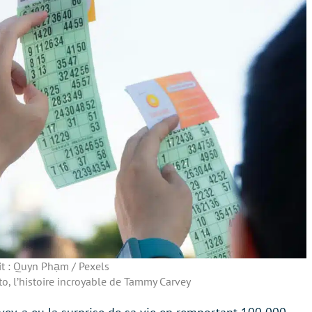
it : Quyn Phạm / Pexels
loto, l’histoire incroyable de Tammy Carvey