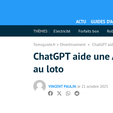
ACTU
GUIDES D’
THÈMES :
Electricité
Forfaits box
Rob
Tomsguide.fr
Divertissement
ChatGPT aid
ChatGPT aide une 
au loto
VINCENT PAULIN
, le 21 octobre 2025
Facebook
Twitter
Whatsapp
Reddit