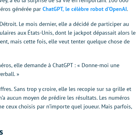
y, a eu la surprise de sa vie en remportant 100 000
méros générée par
ChatGPT, le célèbre robot d’OpenAI
.
étroit. Le mois dernier, elle a décidé de participer au
ulaires aux États-Unis, dont le jackpot dépassait alors le
vent, mais cette fois, elle veut tenter quelque chose de
méros, elle demande à ChatGPT : « Donne-moi une
rball. »
res. Sans trop y croire, elle les recopie sur sa grille et
n’a aucun moyen de prédire les résultats. Les numéros
 ceux choisis par n’importe quel joueur. Mais parfois,
s