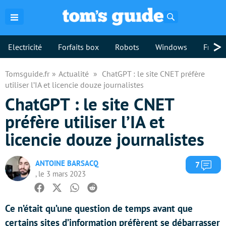
Rechercher
>
Electricité
Forfaits box
Robots
Windows
Freebo
Tomsguide.fr
Actualité
ChatGPT : le site CNET préfère
utiliser l’IA et licencie douze journalistes
ChatGPT : le site CNET
préfère utiliser l’IA et
licencie douze journalistes
ANTOINE BARSACQ
Com
7
, le 3 mars 2023
Facebook
Twitter
Whatsapp
Reddit
Ce n’était qu’une question de temps avant que
certains sites d’information préfèrent se débarrasser