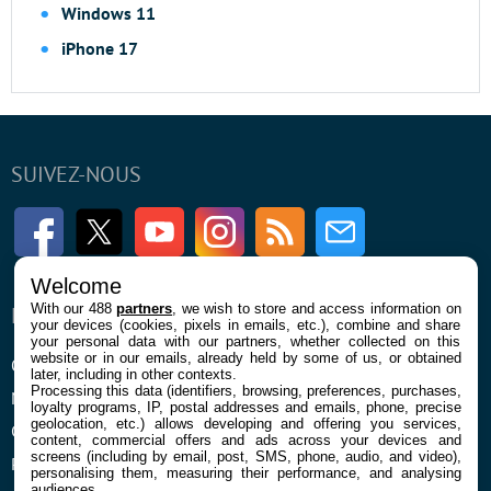
Windows 11
iPhone 17
SUIVEZ-NOUS
Facebook
Twitter
Youtube
Instagram
RSS
Newsletter
Welcome
With our 488
partners
, we wish to store and access information on
ENTREPRISE
À PROPOS
your devices (cookies, pixels in emails, etc.), combine and share
your personal data with our partners, whether collected on this
website or in our emails, already held by some of us, or obtained
Qui sommes nous
La rédaction
later, including in other contexts.
Processing this data (identifiers, browsing, preferences, purchases,
Mentions légales et CGU
Contact
loyalty programs, IP, postal addresses and emails, phone, precise
geolocation, etc.) allows developing and offering you services,
Confidentialité et Cookies
content, commercial offers and ads across your devices and
screens (including by email, post, SMS, phone, audio, and video),
Préférences cookies
personalising them, measuring their performance, and analysing
audiences.