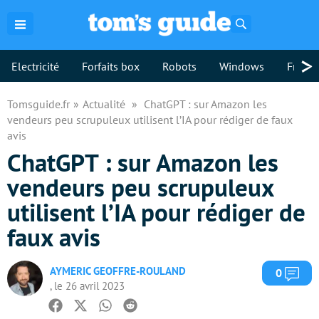
Rechercher
>
Electricité
Forfaits box
Robots
Windows
Freebo
Tomsguide.fr
Actualité
ChatGPT : sur Amazon les
vendeurs peu scrupuleux utilisent l’IA pour rédiger de faux
avis
ChatGPT : sur Amazon les
vendeurs peu scrupuleux
utilisent l’IA pour rédiger de
faux avis
AYMERIC GEOFFRE-ROULAND
Com
0
, le 26 avril 2023
Facebook
Twitter
Whatsapp
Reddit