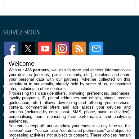
SUIVEZ-NOUS
Facebook
Twitter
Youtube
Instagram
RSS
Newsletter
Welcome
With our 488
partners
, we wish to store and access information on
ENTREPRISE
À PROPOS
your devices (cookies, pixels in emails, etc.), combine and share
your personal data with our partners, whether collected on this
website or in our emails, already held by some of us, or obtained
Qui sommes nous
La rédaction
later, including in other contexts.
Processing this data (identifiers, browsing, preferences, purchases,
Mentions légales et CGU
Contact
loyalty programs, IP, postal addresses and emails, phone, precise
geolocation, etc.) allows developing and offering you services,
Confidentialité et Cookies
content, commercial offers and ads across your devices and
screens (including by email, post, SMS, phone, audio, and video),
Préférences cookies
personalising them, measuring their performance, and analysing
audiences.
You can "accept all" and withdraw your consent at any time via the
"cookie" icon
. You can also "set detailed preferences" and object to
processing activities not subject to consent. These choices remain