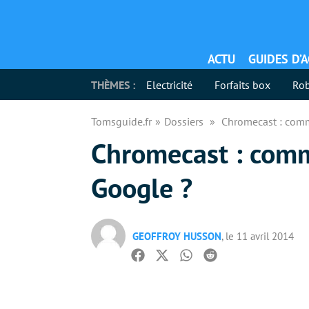
ACTU
GUIDES D’
THÈMES :
Electricité
Forfaits box
Rob
Tomsguide.fr
Dossiers
Chromecast : comme
Chromecast : comme
Google ?
GEOFFROY HUSSON
, le 11 avril 2014
Facebook
Twitter
Whatsapp
Reddit