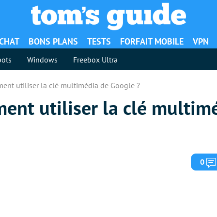
ACHAT
BONS PLANS
TESTS
FORFAIT MOBILE
VPN
ots
Windows
Freebox Ultra
nt utiliser la clé multimédia de Google ?
nt utiliser la clé multim
0