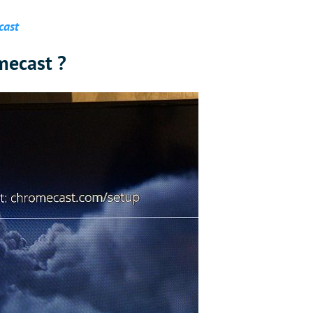
cast
mecast ?