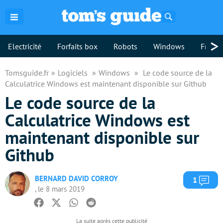
Rechercher
>
Electricité
Forfaits box
Robots
Windows
Freebo
Tomsguide.fr
Logiciels
Windows
Le code source de la
Calculatrice Windows est maintenant disponible sur Github
Le code source de la
Calculatrice Windows est
maintenant disponible sur
Github
BERNARD DAVID CORROY
Com
1
, le 8 mars 2019
Facebook
Twitter
Whatsapp
Reddit