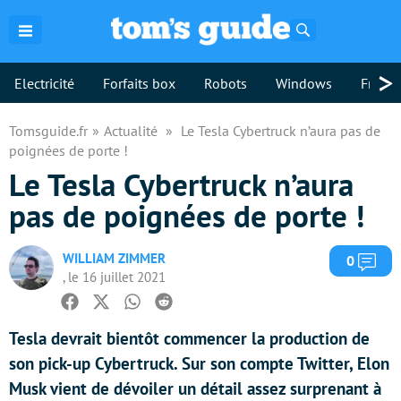
Rechercher
>
Electricité
Forfaits box
Robots
Windows
Freebo
Tomsguide.fr
Actualité
Le Tesla Cybertruck n’aura pas de
poignées de porte !
Le Tesla Cybertruck n’aura
pas de poignées de porte !
WILLIAM ZIMMER
Com
0
, le 16 juillet 2021
Facebook
Twitter
Whatsapp
Reddit
Tesla devrait bientôt commencer la production de
son pick-up Cybertruck. Sur son compte Twitter, Elon
Musk vient de dévoiler un détail assez surprenant à