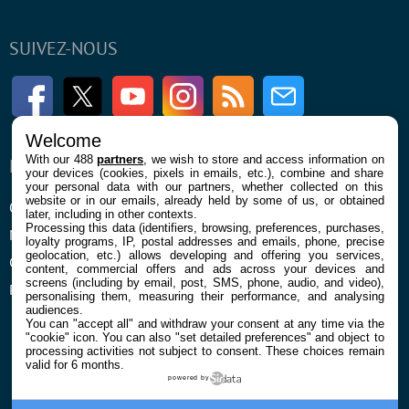
SUIVEZ-NOUS
Facebook
Twitter
Youtube
Instagram
RSS
Newsletter
Welcome
With our 488
partners
, we wish to store and access information on
ENTREPRISE
À PROPOS
your devices (cookies, pixels in emails, etc.), combine and share
your personal data with our partners, whether collected on this
website or in our emails, already held by some of us, or obtained
Qui sommes nous
La rédaction
later, including in other contexts.
Processing this data (identifiers, browsing, preferences, purchases,
Mentions légales et CGU
Contact
loyalty programs, IP, postal addresses and emails, phone, precise
geolocation, etc.) allows developing and offering you services,
Confidentialité et Cookies
content, commercial offers and ads across your devices and
screens (including by email, post, SMS, phone, audio, and video),
Préférences cookies
personalising them, measuring their performance, and analysing
audiences.
You can "accept all" and withdraw your consent at any time via the
"cookie" icon
. You can also "set detailed preferences" and object to
processing activities not subject to consent. These choices remain
valid for 6 months.
powered by