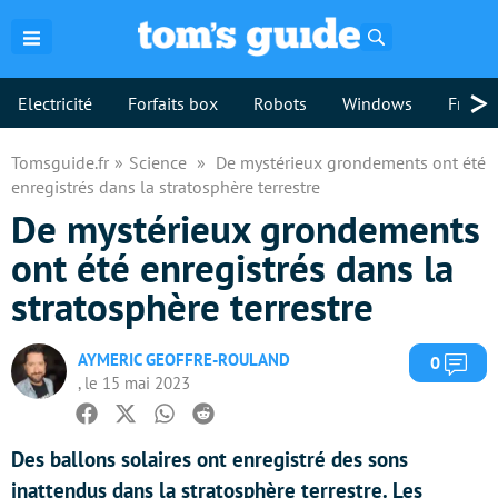
Rechercher
>
Electricité
Forfaits box
Robots
Windows
Freebo
Tomsguide.fr
Science
De mystérieux grondements ont été
enregistrés dans la stratosphère terrestre
De mystérieux grondements
ont été enregistrés dans la
stratosphère terrestre
AYMERIC GEOFFRE-ROULAND
Com
0
, le 15 mai 2023
Facebook
Twitter
Whatsapp
Reddit
Des ballons solaires ont enregistré des sons
inattendus dans la stratosphère terrestre. Les