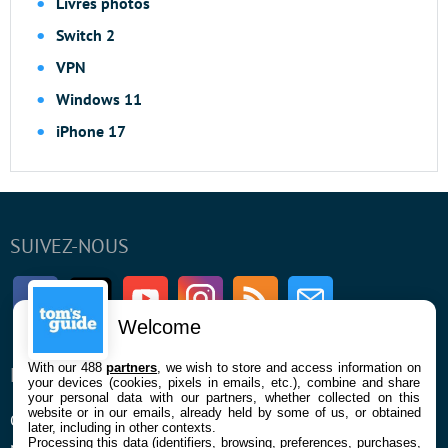
Livres photos
Switch 2
VPN
Windows 11
iPhone 17
SUIVEZ-NOUS
Facebook
Twitter
Youtube
Instagram
RSS
Newsletter
Welcome
With our 488
partners
, we wish to store and access information on
ENTREPRISE
À PROPOS
your devices (cookies, pixels in emails, etc.), combine and share
your personal data with our partners, whether collected on this
website or in our emails, already held by some of us, or obtained
Qui sommes nous
La rédaction
later, including in other contexts.
Processing this data (identifiers, browsing, preferences, purchases,