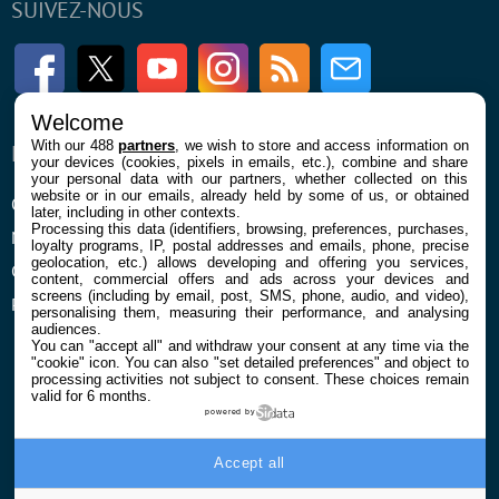
SUIVEZ-NOUS
Facebook
Twitter
Youtube
Instagram
RSS
Newsletter
Welcome
With our 488
partners
, we wish to store and access information on
ENTREPRISE
À PROPOS
your devices (cookies, pixels in emails, etc.), combine and share
your personal data with our partners, whether collected on this
website or in our emails, already held by some of us, or obtained
Qui sommes nous
La rédaction
later, including in other contexts.
Processing this data (identifiers, browsing, preferences, purchases,
Mentions légales et CGU
Contact
loyalty programs, IP, postal addresses and emails, phone, precise
geolocation, etc.) allows developing and offering you services,
Confidentialité et Cookies
content, commercial offers and ads across your devices and
screens (including by email, post, SMS, phone, audio, and video),
Préférences cookies
personalising them, measuring their performance, and analysing
audiences.
You can "accept all" and withdraw your consent at any time via the
"cookie" icon
. You can also "set detailed preferences" and object to
processing activities not subject to consent. These choices remain
valid for 6 months.
powered by
© 2026 Galaxie Media Tous droits réservés
Accept all