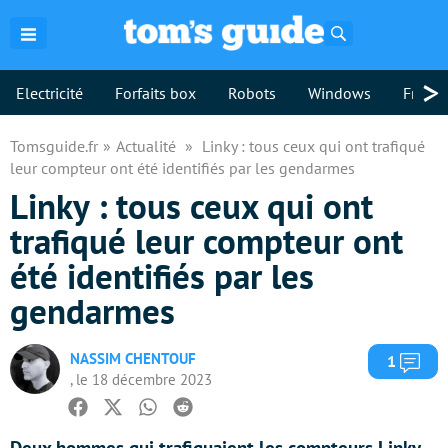
Rechercher
>
Electricité
Forfaits box
Robots
Windows
Freebo
Tomsguide.fr
Actualité
Linky : tous ceux qui ont trafiqué
leur compteur ont été identifiés par les gendarmes
Linky : tous ceux qui ont
trafiqué leur compteur ont
été identifiés par les
gendarmes
NASSIM CHENTOUF
Com
1
, le 18 décembre 2023
Facebook
Twitter
Whatsapp
Reddit