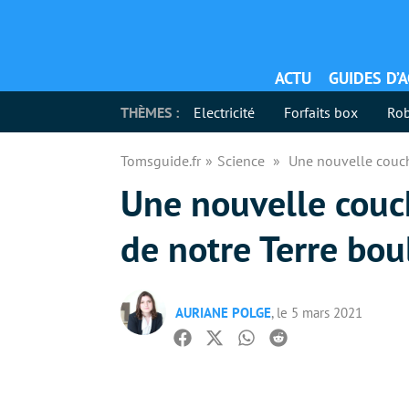
ACTU
GUIDES D’
THÈMES :
Electricité
Forfaits box
Rob
Tomsguide.fr
Science
Une nouvelle couch
Une nouvelle couc
de notre Terre bou
AURIANE POLGE
, le 5 mars 2021
Facebook
Twitter
Whatsapp
Reddit