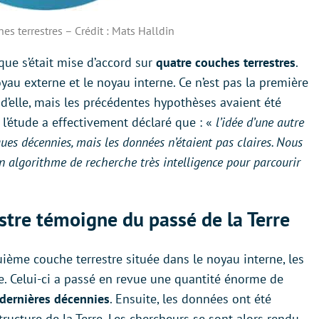
s terrestres – Crédit : Mats Halldin
que s’était mise d’accord sur
quatre couches terrestres
.
oyau externe et le noyau interne. Ce n’est pas la première
 d’elle, mais les précédentes hypothèses avaient été
 l’étude a effectivement déclaré que : «
l’idée d’une autre
ques décennies, mais les données n’étaient pas claires. Nous
n algorithme de recherche très intelligence pour parcourir
.
stre témoigne du passé de la Terre
uième couche terrestre située dans le noyau interne, les
e. Celui-ci a passé en revue une quantité énorme de
dernières décennies
. Ensuite, les données ont été
ructure de la Terre. Les chercheurs se sont alors rendu