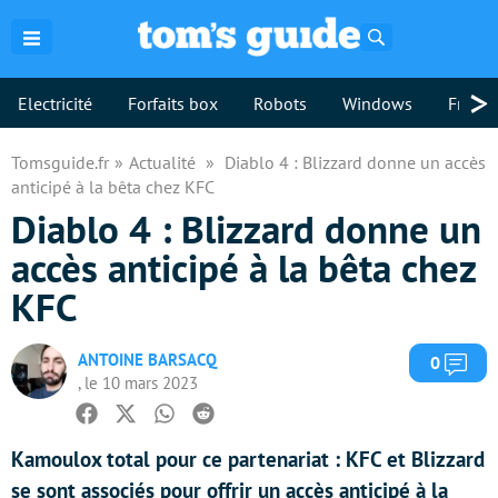
Rechercher
>
Electricité
Forfaits box
Robots
Windows
Freebo
Tomsguide.fr
Actualité
Diablo 4 : Blizzard donne un accès
anticipé à la bêta chez KFC
Diablo 4 : Blizzard donne un
accès anticipé à la bêta chez
KFC
ANTOINE BARSACQ
Com
0
, le 10 mars 2023
Facebook
Twitter
Whatsapp
Reddit
Kamoulox total pour ce partenariat : KFC et Blizzard
se sont associés pour offrir un accès anticipé à la