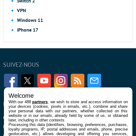
Switch 2
VPN
Windows 11
iPhone 17
SUIVEZ-NOUS
Facebook
Twitter
Youtube
Instagram
RSS
Newsletter
Welcome
With our 488
partners
, we wish to store and access information on
ENTREPRISE
À PROPOS
your devices (cookies, pixels in emails, etc.), combine and share
your personal data with our partners, whether collected on this
website or in our emails, already held by some of us, or obtained
Qui sommes nous
La rédaction
later, including in other contexts.
Processing this data (identifiers, browsing, preferences, purchases,
Mentions légales et CGU
Contact
loyalty programs, IP, postal addresses and emails, phone, precise
geolocation, etc.) allows developing and offering you services,
Confidentialité et Cookies