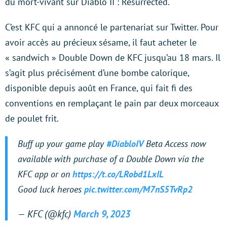
du mort-vivant sur Diablo II : Resurrected.
C’est KFC qui a annoncé le partenariat sur Twitter. Pour
avoir accès au précieux sésame, il faut acheter le
« sandwich » Double Down de KFC jusqu’au 18 mars. Il
s’agit plus précisément d’une bombe calorique,
disponible depuis août en France, qui fait fi des
conventions en remplaçant le pain par deux morceaux
de poulet frit.
Buff up your game play
#DiabloIV
Beta Access now
available with purchase of a Double Down via the
KFC app or on
https://t.co/LRobd1LxIL
Good luck heroes
pic.twitter.com/M7nS5TvRp2
— KFC (@kfc)
March 9, 2023