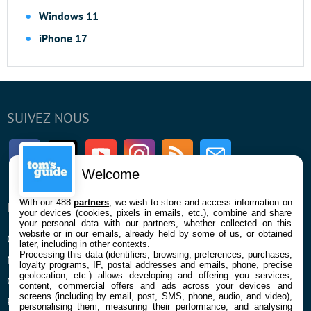
Windows 11
iPhone 17
SUIVEZ-NOUS
Facebook
Twitter
Youtube
Instagram
RSS
Newsletter
Welcome
With our 488
partners
, we wish to store and access information on
ENTREPRISE
À PROPOS
your devices (cookies, pixels in emails, etc.), combine and share
your personal data with our partners, whether collected on this
website or in our emails, already held by some of us, or obtained
Qui sommes nous
La rédaction
later, including in other contexts.
Processing this data (identifiers, browsing, preferences, purchases,
Mentions légales et CGU
Contact
loyalty programs, IP, postal addresses and emails, phone, precise
geolocation, etc.) allows developing and offering you services,
Confidentialité et Cookies
content, commercial offers and ads across your devices and
screens (including by email, post, SMS, phone, audio, and video),
Préférences cookies
personalising them, measuring their performance, and analysing