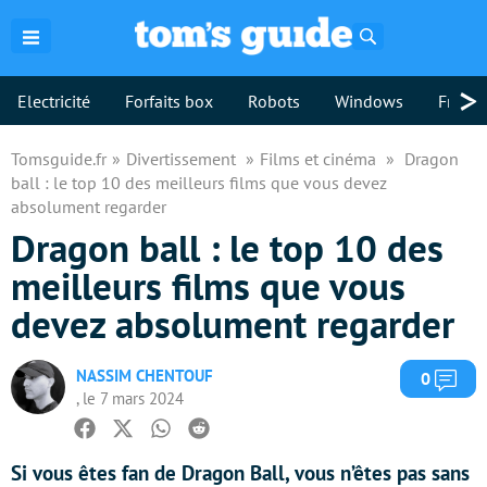
Rechercher
>
Electricité
Forfaits box
Robots
Windows
Freebo
Tomsguide.fr
Divertissement
Films et cinéma
Dragon
ball : le top 10 des meilleurs films que vous devez
absolument regarder
Dragon ball : le top 10 des
meilleurs films que vous
devez absolument regarder
NASSIM CHENTOUF
Com
0
, le 7 mars 2024
Facebook
Twitter
Whatsapp
Reddit
Si vous êtes fan de Dragon Ball, vous n’êtes pas sans