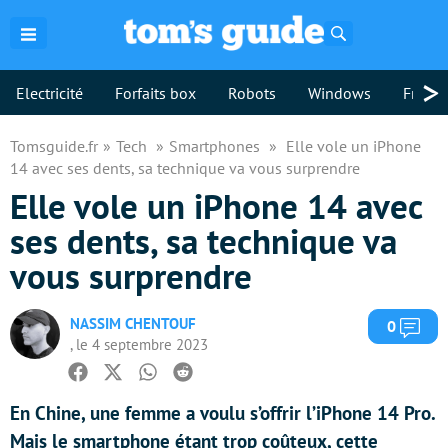
Rechercher
>
Electricité
Forfaits box
Robots
Windows
Freebo
Tomsguide.fr
Tech
Smartphones
Elle vole un iPhone
14 avec ses dents, sa technique va vous surprendre
Elle vole un iPhone 14 avec
ses dents, sa technique va
vous surprendre
NASSIM CHENTOUF
Com
0
, le 4 septembre 2023
Facebook
Twitter
Whatsapp
Reddit
En Chine, une femme a voulu s’offrir l’iPhone 14 Pro.
Mais le smartphone étant trop coûteux, cette