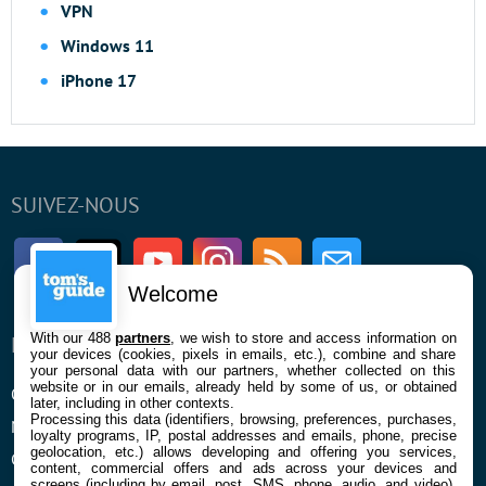
VPN
Windows 11
iPhone 17
SUIVEZ-NOUS
Facebook
Twitter
Youtube
Instagram
RSS
Newsletter
Welcome
With our 488
partners
, we wish to store and access information on
ENTREPRISE
À PROPOS
your devices (cookies, pixels in emails, etc.), combine and share
your personal data with our partners, whether collected on this
website or in our emails, already held by some of us, or obtained
Qui sommes nous
La rédaction
later, including in other contexts.
Processing this data (identifiers, browsing, preferences, purchases,
Mentions légales et CGU
Contact
loyalty programs, IP, postal addresses and emails, phone, precise
geolocation, etc.) allows developing and offering you services,
Confidentialité et Cookies
content, commercial offers and ads across your devices and
screens (including by email, post, SMS, phone, audio, and video),