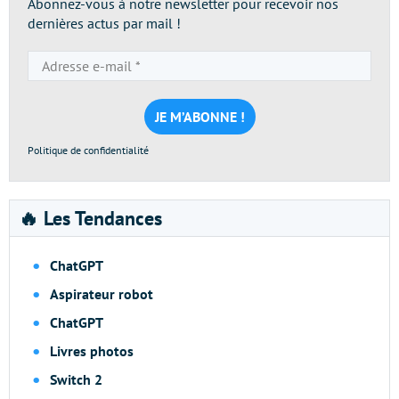
Abonnez-vous à notre newsletter pour recevoir nos
dernières actus par mail !
Adresse
e-
mail
*
Politique de confidentialité
🔥 Les Tendances
ChatGPT
Aspirateur robot
ChatGPT
Livres photos
Switch 2