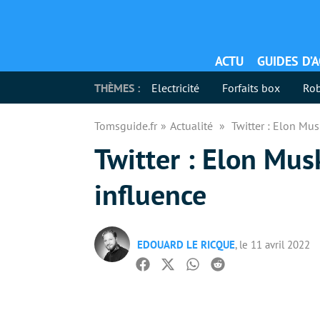
ACTU
GUIDES D’
THÈMES :
Electricité
Forfaits box
Rob
Tomsguide.fr
Actualité
Twitter : Elon Mus
Twitter : Elon Mus
influence
EDOUARD LE RICQUE
, le 11 avril 2022
Facebook
Twitter
Whatsapp
Reddit