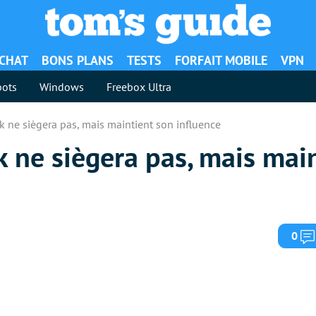
ACHAT
BONS PLANS
TESTS
FORFAIT MOBILE
VPN
ots
Windows
Freebox Ultra
k ne siègera pas, mais maintient son influence
k ne siègera pas, mais mai
0