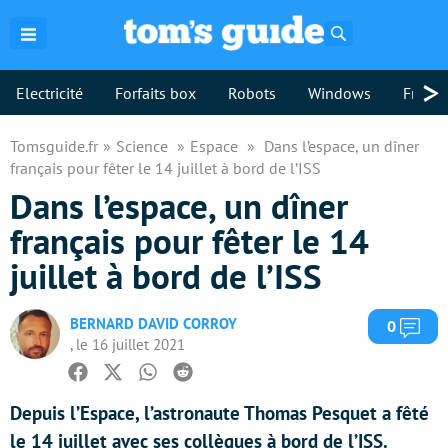
Rechercher
>
Electricité
Forfaits box
Robots
Windows
Freebo
Tomsguide.fr
Science
Espace
Dans l’espace, un dîner
français pour fêter le 14 juillet à bord de l’ISS
Dans l’espace, un dîner
français pour fêter le 14
juillet à bord de l’ISS
BERNARD DAVID CORROY
Com
0
, le 16 juillet 2021
Facebook
Twitter
Whatsapp
Reddit
Depuis l’Espace, l’astronaute Thomas Pesquet a fêté
le 14 juillet avec ses collègues à bord de l’ISS.