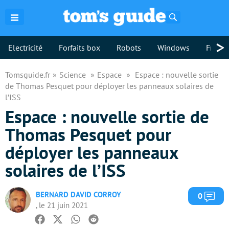
Rechercher
>
Electricité
Forfaits box
Robots
Windows
Freebo
Tomsguide.fr
Science
Espace
Espace : nouvelle sortie
de Thomas Pesquet pour déployer les panneaux solaires de
l’ISS
Espace : nouvelle sortie de
Thomas Pesquet pour
déployer les panneaux
solaires de l’ISS
BERNARD DAVID CORROY
Com
0
, le 21 juin 2021
Facebook
Twitter
Whatsapp
Reddit