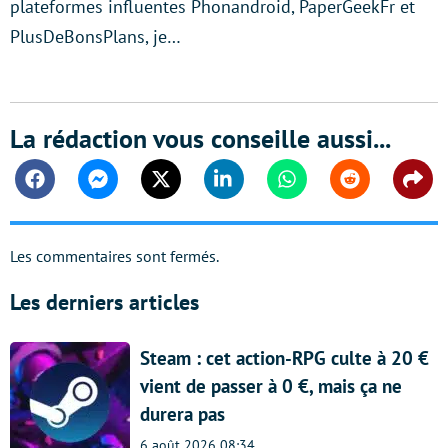
plateformes influentes Phonandroid, PaperGeekFr et
PlusDeBonsPlans, je…
La rédaction vous conseille aussi...
Facebook
Messenger
Twitter
Linkedin
Whatsapp
Reddit
Shar
Les commentaires sont fermés.
Les derniers articles
Steam : cet action-RPG culte à 20 €
vient de passer à 0 €, mais ça ne
durera pas
6 août 2026 08:34