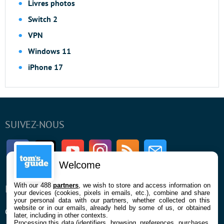
Livres photos
Switch 2
VPN
Windows 11
iPhone 17
SUIVEZ-NOUS
Facebook
Twitter
Youtube
Instagram
RSS
Newsletter
Welcome
With our 488
partners
, we wish to store and access information on
ENTREPRISE
À PROPOS
your devices (cookies, pixels in emails, etc.), combine and share
your personal data with our partners, whether collected on this
website or in our emails, already held by some of us, or obtained
Qui sommes nous
La rédaction
later, including in other contexts.
Processing this data (identifiers, browsing, preferences, purchases,