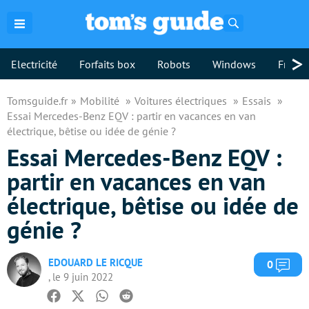
Rechercher
>
Electricité
Forfaits box
Robots
Windows
Freebo
Tomsguide.fr
Mobilité
Voitures électriques
Essais
Essai Mercedes-Benz EQV : partir en vacances en van
électrique, bêtise ou idée de génie ?
Essai Mercedes-Benz EQV :
partir en vacances en van
électrique, bêtise ou idée de
génie ?
EDOUARD LE RICQUE
Com
0
, le 9 juin 2022
Facebook
Twitter
Whatsapp
Reddit