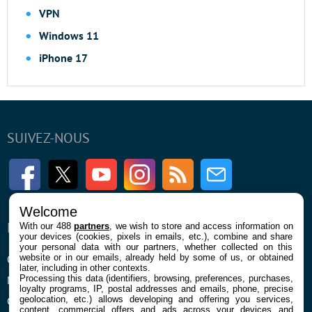
VPN
Windows 11
iPhone 17
SUIVEZ-NOUS
Facebook
Twitter
Youtube
Instagram
RSS
Newsletter
Welcome
ENTREPRISE
À PROPOS
With our 488
partners
, we wish to store and access information on
your devices (cookies, pixels in emails, etc.), combine and share
your personal data with our partners, whether collected on this
website or in our emails, already held by some of us, or obtained
Qui sommes nous
La rédaction
later, including in other contexts.
Processing this data (identifiers, browsing, preferences, purchases,
Mentions légales et CGU
Contact
loyalty programs, IP, postal addresses and emails, phone, precise
geolocation, etc.) allows developing and offering you services,
Confidentialité et Cookies
content, commercial offers and ads across your devices and